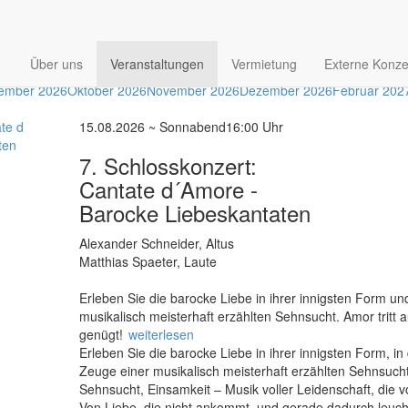
Aktuelle Veranstaltungen
Über uns
Veranstaltungen
Vermietung
Externe Konze
ember 2026
Oktober 2026
November 2026
Dezember 2026
Februar 202
15.08.2026 ~ Sonnabend
16:00 Uhr
7. Schlosskonzert:
Cantate d´Amore -
Barocke Liebeskantaten
Alexander Schneider, Altus
Matthias Spaeter, Laute
Erleben Sie die barocke Liebe in ihrer innigsten Form u
musikalisch meisterhaft erzählten Sehnsucht. Amor tritt auf, 
genügt!
weiterlesen
Erleben Sie die barocke Liebe in ihrer innigsten Form, i
Zeuge einer musikalisch meisterhaft erzählten Sehnsucht
Sehnsucht, Einsamkeit – Musik voller Leidenschaft, die v
Von Liebe, die nicht ankommt, und gerade dadurch leuchtet. 