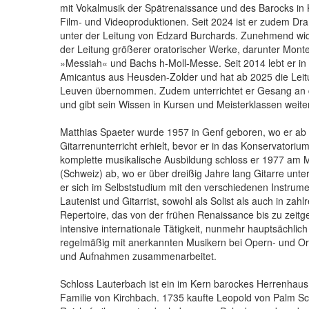
mit Vokalmusik der Spätrenaissance und des Barocks i
Film- und Videoproduktionen. Seit 2024 ist er zudem Dr
unter der Leitung von Edzard Burchards. Zunehmend wi
der Leitung größerer oratorischer Werke, darunter Mon
»Messiah« und Bachs h-Moll-Messe. Seit 2014 lebt er in B
Amicantus aus Heusden-Zolder und hat ab 2025 die Leit
Leuven übernommen. Zudem unterrichtet er Gesang an 
und gibt sein Wissen in Kursen und Meisterklassen weiter
Matthias Spaeter wurde 1957 in Genf geboren, wo er ab
Gitarrenunterricht erhielt, bevor er in das Konservatorium
komplette musikalische Ausbildung schloss er 1977 am M
(Schweiz) ab, wo er über dreißig Jahre lang Gitarre unter
er sich im Selbststudium mit den verschiedenen Instrume
Lautenist und Gitarrist, sowohl als Solist als auch in zah
Repertoire, das von der frühen Renaissance bis zu zeitg
intensive internationale Tätigkeit, nunmehr hauptsächlich 
regelmäßig mit anerkannten Musikern bei Opern- und O
und Aufnahmen zusammenarbeitet.
Schloss Lauterbach ist ein im Kern barockes Herrenhaus
Familie von Kirchbach. 1735 kaufte Leopold von Palm Sch