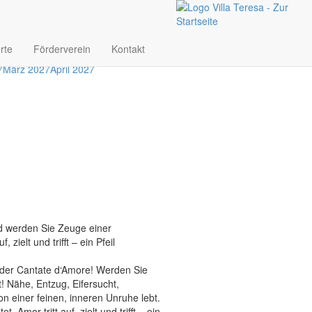
rte
Förderverein
Kontakt
7
März 2027
April 2027
nd werden Sie Zeuge einer
zielt und trifft – ein Pfeil
n der Cantate d‘Amore! Werden Sie
! Nähe, Entzug, Eifersucht,
on einer feinen, inneren Unruhe lebt.
Amor tritt auf, zielt und trifft – ein