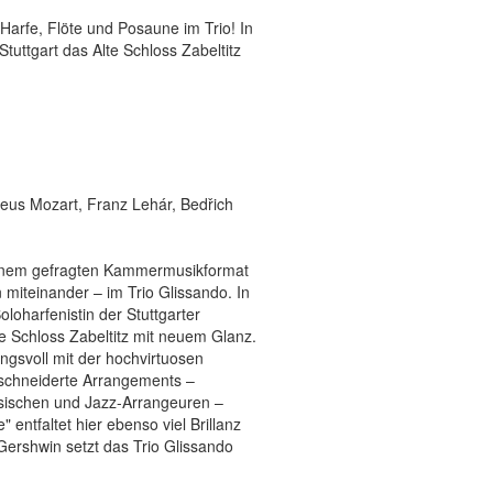
arfe, Flöte und Posaune im Trio! In
Stuttgart das Alte Schloss Zabeltitz
eus Mozart, Franz Lehár, Bedřich
 einem gefragten Kammermusikformat
 miteinander – im Trio Glissando. In
oloharfenistin der Stuttgarter
te Schloss Zabeltitz mit neuem Glanz.
gsvoll mit der hochvirtuosen
schneiderte Arrangements –
sischen und Jazz-Arrangeuren –
" entfaltet hier ebenso viel Brillanz
ershwin setzt das Trio Glissando