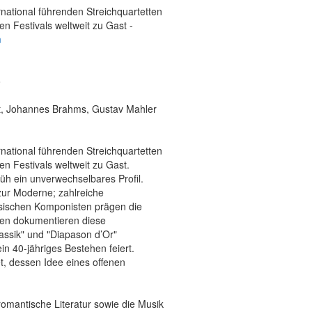
national führenden Streichquartetten
n Festivals weltweit zu Gast -
n
o
t, Johannes Brahms, Gustav Mahler
national führenden Streichquartetten
n Festivals weltweit zu Gast.
rüh ein unverwechselbares Profil.
 zur Moderne; zahlreiche
sischen Komponisten prägen die
ngen dokumentieren diese
assik" und "Diapason d’Or"
n 40-jähriges Bestehen feiert.
, dessen Idee eines offenen
-romantische Literatur sowie die Musik