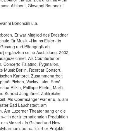
omaso Albinoni, Giovanni Bononcini
vanni Bononcini u.a.
boren. Er war Mitglied des Dresdner
hule für Musik »Hanns Eisler« in
in Gesang und Pädagogik ab.
ooij ergänzten seine Ausbildung. 2002
usgezeichnet. Als Countertenor
n, Concerto Palatino, Pygmalion,
e Musik Berlin, Ricercar Consort,
nischen Kantorei. Zusammenarbeit
aphaël Pichon, Václav Luks, René
a Rifkin, Philippe Pierlot, Martin
d Konrad Junghänel. Zahlreiche
it. Als Opernsänger war er u. a. am
eater Bad Lauchstädt, am
n. Am Luzerner Theater sang er die
«; in der internationalen Produktion
 er »Mozart« in Gstaad und New
lyharmonique realisiert er Projekte