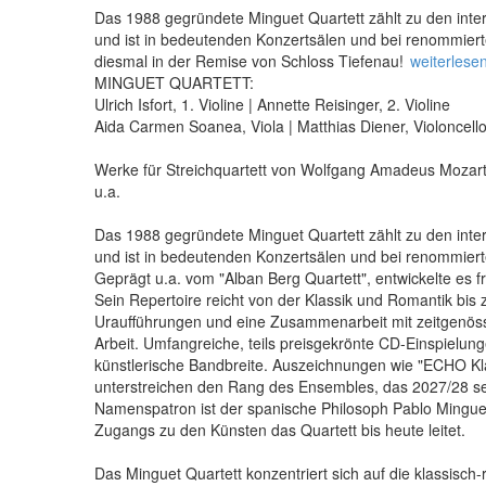
Das 1988 gegründete Minguet Quartett zählt zu den inter
und ist in bedeutenden Konzertsälen und bei renommierte
diesmal in der Remise von Schloss Tiefenau!
weiterlese
MINGUET QUARTETT:
Ulrich Isfort, 1. Violine | Annette Reisinger, 2. Violine
Aida Carmen Soanea, Viola | Matthias Diener, Violoncell
Werke für Streichquartett von Wolfgang Amadeus Mozar
u.a.
Das 1988 gegründete Minguet Quartett zählt zu den inter
und ist in bedeutenden Konzertsälen und bei renommierte
Geprägt u.a. vom "Alban Berg Quartett", entwickelte es f
Sein Repertoire reicht von der Klassik und Romantik bis
Uraufführungen und eine Zusammenarbeit mit zeitgenös
Arbeit. Umfangreiche, teils preisgekrönte CD-Einspielu
künstlerische Bandbreite. Auszeichnungen wie "ECHO Kl
unterstreichen den Rang des Ensembles, das 2027/28 sei
Namenspatron ist der spanische Philosoph Pablo Minguet
Zugangs zu den Künsten das Quartett bis heute leitet.
Das Minguet Quartett konzentriert sich auf die klassisch