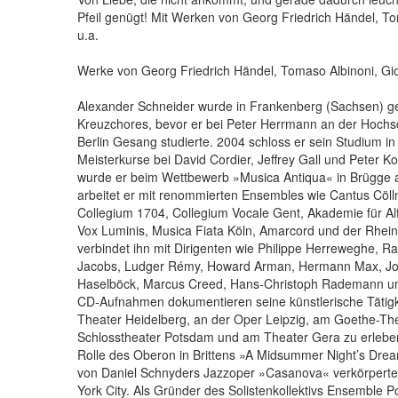
Pfeil genügt! Mit Werken von Georg Friedrich Händel, T
u.a.
Werke von Georg Friedrich Händel, Tomaso Albinoni, Gio
Alexander Schneider wurde in Frankenberg (Sachsen) ge
Kreuzchores, bevor er bei Peter Herrmann an der Hochsc
Berlin Gesang studierte. 2004 schloss er sein Studium 
Meisterkurse bei David Cordier, Jeffrey Gall und Peter K
wurde er beim Wettbewerb »Musica Antiqua« in Brügge a
arbeitet er mit renommierten Ensembles wie Cantus Cöll
Collegium 1704, Collegium Vocale Gent, Akademie für Alt
Vox Luminis, Musica Fiata Köln, Amarcord und der Rhei
verbindet ihn mit Dirigenten wie Philippe Herreweghe, R
Jacobs, Ludger Rémy, Howard Arman, Hermann Max, Joshu
Haselböck, Marcus Creed, Hans-Christoph Rademann un
CD-Aufnahmen dokumentieren seine künstlerische Tätigke
Theater Heidelberg, an der Oper Leipzig, am Goethe-Th
Schlosstheater Potsdam und am Theater Gera zu erlebe
Rolle des Oberon in Brittens »A Midsummer Night’s Dream
von Daniel Schnyders Jazzoper »Casanova« verkörperte
York City. Als Gründer des Solistenkollektivs Ensemble Po