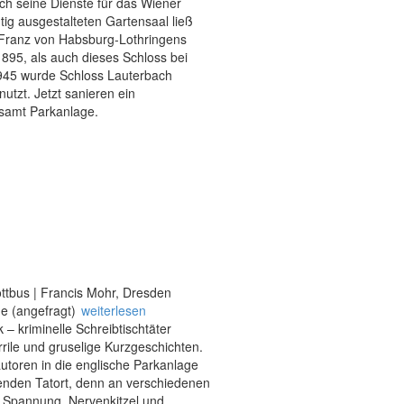
ch seine Dienste für das Wiener
ig ausgestalteten Gartensaal ließ
 Franz von Habsburg-Lothringens
895, als auch dieses Schloss bei
945 wurde Schloss Lauterbach
utzt. Jetzt sanieren ein
samt Parkanlage.
ottbus | Francis Mohr, Dresden
e (angefragt)
weiterlesen
 – kriminelle Schreibtischtäter
rile und gruselige Kurzgeschichten.
utoren in die englische Parkanlage
ukenden Tatort, denn an verschiedenen
r Spannung, Nervenkitzel und