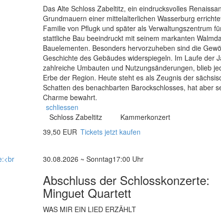
Das Alte Schloss Zabeltitz, ein eindrucksvolles Renais
Grundmauern einer mittelalterlichen Wasserburg errichtet
Familie von Pflugk und später als Verwaltungszentrum für
stattliche Bau beeindruckt mit seinem markanten Walmda
Bauelementen. Besonders hervorzuheben sind die Gewölb
Geschichte des Gebäudes widerspiegeln. Im Laufe der J
zahlreiche Umbauten und Nutzungsänderungen, blieb jed
Erbe der Region. Heute steht es als Zeugnis der sächsi
Schatten des benachbarten Barockschlosses, hat aber 
Charme bewahrt.
schliessen
Schloss Zabeltitz
Kammerkonzert
39,50 EUR
Tickets jetzt kaufen
30.08.2026 ~ Sonntag
17:00 Uhr
Abschluss der Schlosskonzerte:
Minguet Quartett
WAS MIR EIN LIED ERZÄHLT