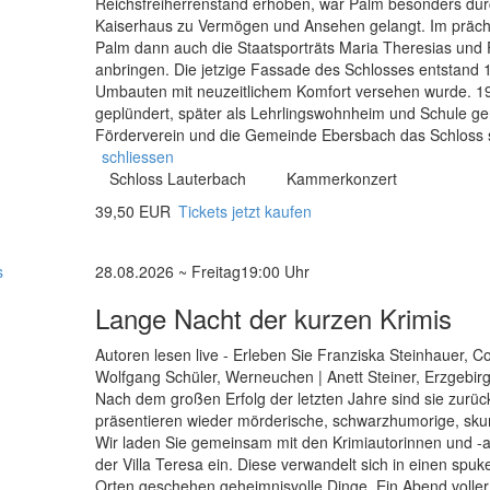
Reichsfreiherrenstand erhoben, war Palm besonders dur
Kaiserhaus zu Vermögen und Ansehen gelangt. Im prächt
Palm dann auch die Staatsporträts Maria Theresias und
anbringen. Die jetzige Fassade des Schlosses entstand 1
Umbauten mit neuzeitlichem Komfort versehen wurde. 1
geplündert, später als Lehrlingswohnheim und Schule gen
Förderverein und die Gemeinde Ebersbach das Schloss 
schliessen
Schloss Lauterbach
Kammerkonzert
39,50 EUR
Tickets jetzt kaufen
28.08.2026 ~ Freitag
19:00 Uhr
Lange Nacht der kurzen Krimis
Autoren lesen live - Erleben Sie Franziska Steinhauer, C
Wolfgang Schüler, Werneuchen | Anett Steiner, Erzgebirg
Nach dem großen Erfolg der letzten Jahre sind sie zurück
präsentieren wieder mörderische, schwarzhumorige, skur
Wir laden Sie gemeinsam mit den Krimiautorinnen und -a
der Villa Teresa ein. Diese verwandelt sich in einen sp
Orten geschehen geheimnisvolle Dinge. Ein Abend volle