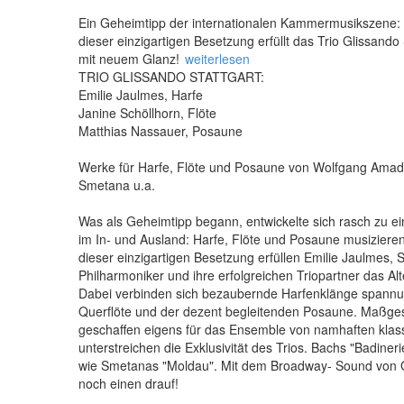
Ein Geheimtipp der internationalen Kammermusikszene: H
dieser einzigartigen Besetzung erfüllt das Trio Glissando 
mit neuem Glanz!
weiterlesen
TRIO GLISSANDO STATTGART:
Emilie Jaulmes, Harfe
Janine Schöllhorn, Flöte
Matthias Nassauer, Posaune
Werke für Harfe, Flöte und Posaune von Wolfgang Amad
Smetana u.a.
Was als Geheimtipp begann, entwickelte sich rasch zu
im In- und Ausland: Harfe, Flöte und Posaune musizieren
dieser einzigartigen Besetzung erfüllen Emilie Jaulmes, S
Philharmoniker und ihre erfolgreichen Triopartner das Al
Dabei verbinden sich bezaubernde Harfenklänge spannun
Querflöte und der dezent begleitenden Posaune. Maßge
geschaffen eigens für das Ensemble von namhaften klas
unterstreichen die Exklusivität des Trios. Bachs "Badinerie
wie Smetanas "Moldau". Mit dem Broadway- Sound von G
noch einen drauf!