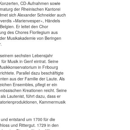
n Konzerten, CD-Aufnahmen sowie
amaturg der Rheinischen Kantorei
dmet sich Alexander Schneider auch
teverdis »Marienvesper«, Händels
elgien. Er leitet den Chor
ung des Chores Florilegium aus
der Musikakademie von Beringen
.
 seinem sechsten Lebensjahr
 für Musik in Genf eintrat. Seine
usikkonservatorium in Fribourg
richtete. Parallel dazu beschäftigte
nten aus der Familie der Laute. Als
lreichen Ensembles, pflegt er ein
enössischen Kreationen reicht. Seine
als Lautenist, führt dazu, dass er
ratorienproduktionen, Kammermusik
 und entstand um 1700 für die
loss und Rittergut. 1729 in den