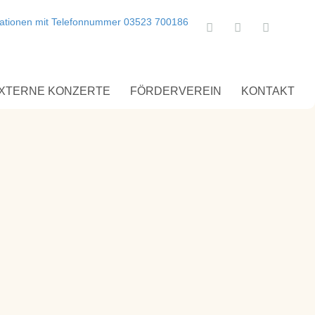
Zum
Villa
Zum
Standor
Teresa
Kontakt
bei
bei
Villa
Facebook
Teresa
Google
Maps
XTERNE KONZERTE
FÖRDERVEREIN
KONTAKT
Villa
Teresa