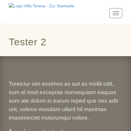
Toggle
navigati
Tester 2
Toreiciur sim essimos as aut as mollit odit,
sum el mod exceprae nonsequiam eaquos
sum ate dolum in earum reped que nes adit
unt, volessi musdam ullant hil maximax
imaximinciet molorumqui volore.